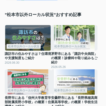
”松本市以外ローカル状況”おすすめ記事
松本市以外ローカル状況
松本市以外ローカル状況
諏訪市の住みやすさは？住環境
茅野市にある「諏訪中央病院」
や支援制度もご紹介
の概要！診療科や取り組みもご
紹介
2026.06.30
2026.05.26
松本市以外ローカル状況
松本市以外ローカル状況
長野市にある「信州大学教育学
安曇野市にある「長野県穂高商
部附属長野小学校」の概要！住
業高等学校」の概要！学校生活