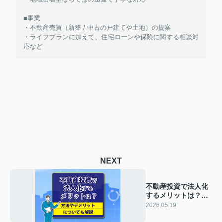
■事業
・不動産売買（新築 / 中古の戸建てや土地）の提案
・ライフプランに加えて、住宅ローンや保険に関する相談対
応など
NEXT
不動産投資で法人化
するメリットは？方
法やデメリットにつ
2026.05.19
いても解説