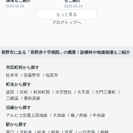
環境もご紹介
もご紹介
2026.04.28
2026.04.14
もっと見る
ブログトップへ
長野市にある「長野赤十字病院」の概要！診療科や地価相場もご紹介
市区町村から探す
松本市
安曇野市
塩尻市
町名から探す
波田
沢村
村井町西
大字惣社
大字原
大門三番町
三郷温
豊科高家
沿線から探す
アルピコ交通上高地線
大糸線
篠ノ井線
中央線
駅から探す
森口
北松本
松本
村井
塩尻
一日市場
梓橋