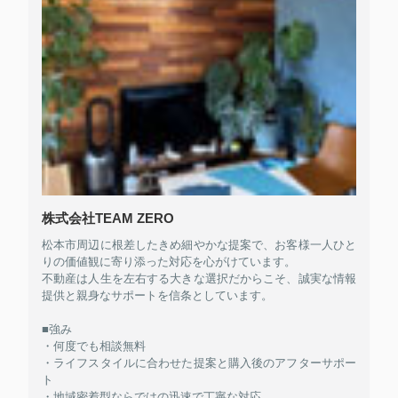
株式会社TEAM ZERO
松本市周辺に根差したきめ細やかな提案で、お客様一人ひと
りの価値観に寄り添った対応を心がけています。
不動産は人生を左右する大きな選択だからこそ、誠実な情報
提供と親身なサポートを信条としています。
■強み
・何度でも相談無料
・ライフスタイルに合わせた提案と購入後のアフターサポー
ト
・地域密着型ならではの迅速で丁寧な対応