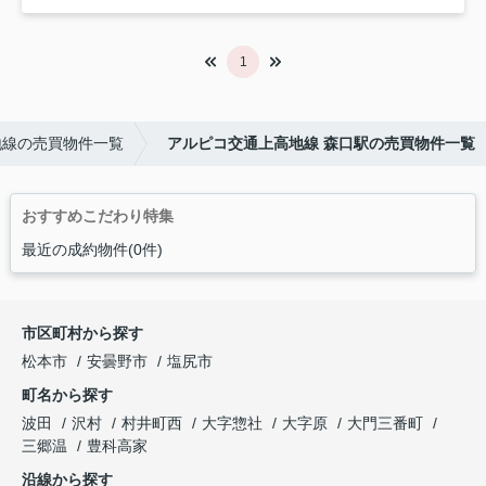
1
地線の売買物件一覧
アルピコ交通上高地線 森口駅の売買物件一覧
おすすめこだわり特集
最近の成約物件(0件)
市区町村から探す
松本市
安曇野市
塩尻市
町名から探す
波田
沢村
村井町西
大字惣社
大字原
大門三番町
三郷温
豊科高家
沿線から探す