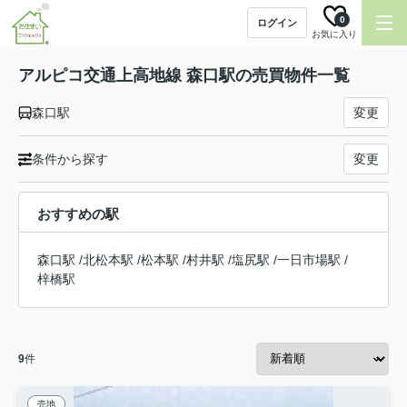
0
ログイン
お気に入り
アルピコ交通上高地線 森口駅の売買物件一覧
森口駅
変更
条件から探す
変更
おすすめの駅
森口駅
/
北松本駅
/
松本駅
/
村井駅
/
塩尻駅
/
一日市場駅
/
梓橋駅
9
件
売地