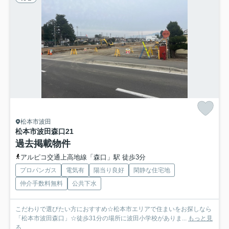
松本市波田
松本市波田森口
21
過去掲載物件
アルピコ交通上高地線「森口」駅 徒歩3分
プロパンガス
電気有
陽当り良好
閑静な住宅地
仲介手数料無料
公共下水
こだわりで選びたい方におすすめ☆松本市エリアで住まいをお探しなら
「松本市波田森口」☆徒歩31分の場所に波田小学校がありま...
もっと見
る