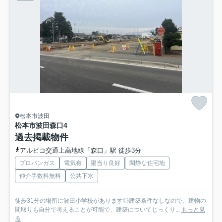
松本市波田
松本市波田森口
4
過去掲載物件
アルピコ交通上高地線「森口」駅 徒歩3分
プロパンガス
電気有
陽当り良好
閑静な住宅地
仲介手数料無料
公共下水
徒歩31分の場所に波田小学校があります◎建築条件なしなので、建物の
間取りも自分で考えることが可能で、建築についてじっくり...
もっと見
る