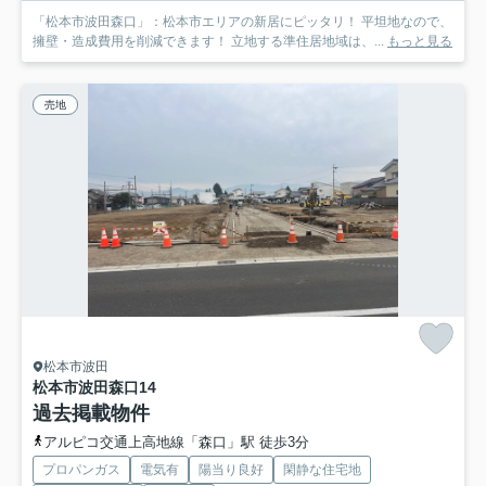
「松本市波田森口」：松本市エリアの新居にピッタリ！ 平坦地なので、
擁壁・造成費用を削減できます！ 立地する準住居地域は、...
もっと見る
売地
松本市波田
松本市波田森口
14
過去掲載物件
アルピコ交通上高地線「森口」駅 徒歩3分
プロパンガス
電気有
陽当り良好
閑静な住宅地