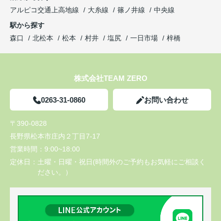
アルピコ交通上高地線
大糸線
篠ノ井線
中央線
駅から探す
森口
北松本
松本
村井
塩尻
一日市場
梓橋
株式会社TEAM ZERO
0263-31-0860
お問い合わせ
〒390-0828
長野県松本市庄内２丁目7-17
営業時間：
9:00~18:00
定休日：
土曜・日曜・祝日(時間外のご予約もお気軽にご相談く
ださい。）