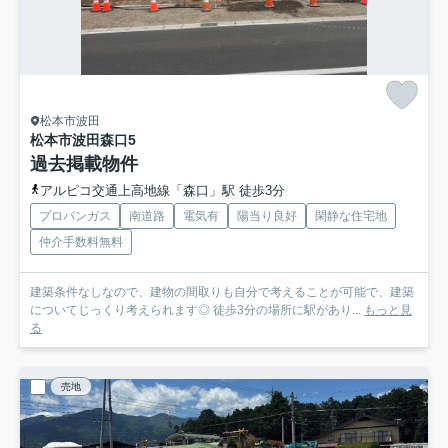
松本市波田
松本市波田森口
5
過去掲載物件
アルピコ交通上高地線「森口」駅 徒歩3分
プロパンガス
南道路
電気有
陽当り良好
閑静な住宅地
仲介手数料無料
建築条件なしなので、建物の間取りも自分で考えることが可能で、建築
についてじっくり考えられます◎ 徒歩3分の場所に駅があり...
もっと見
る
売地