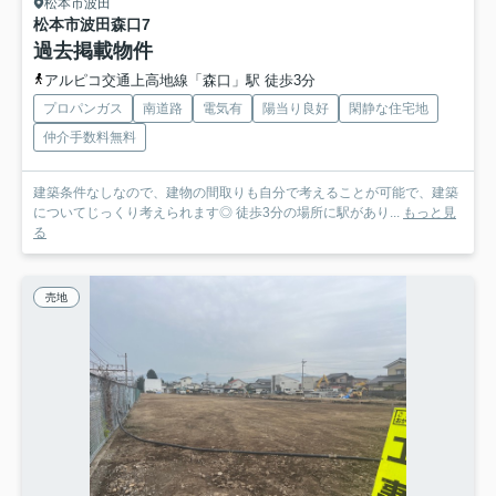
松本市波田
松本市波田森口
7
過去掲載物件
アルピコ交通上高地線「森口」駅 徒歩3分
プロパンガス
南道路
電気有
陽当り良好
閑静な住宅地
仲介手数料無料
建築条件なしなので、建物の間取りも自分で考えることが可能で、建築
についてじっくり考えられます◎ 徒歩3分の場所に駅があり...
もっと見
る
売地