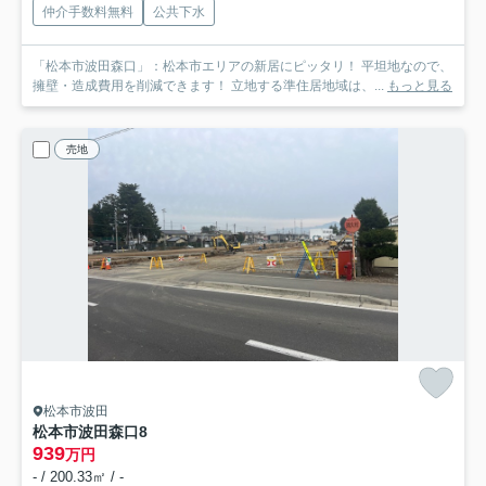
仲介手数料無料
公共下水
「松本市波田森口」：松本市エリアの新居にピッタリ！ 平坦地なので、
擁壁・造成費用を削減できます！ 立地する準住居地域は、...
もっと見る
売地
松本市波田
松本市波田森口
8
939
万円
- / 200.33㎡ / -