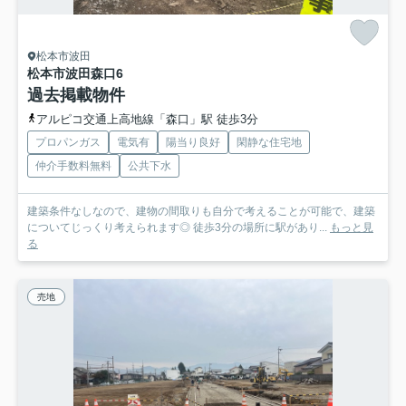
松本市波田
松本市波田森口
6
過去掲載物件
アルピコ交通上高地線「森口」駅 徒歩3分
プロパンガス
電気有
陽当り良好
閑静な住宅地
仲介手数料無料
公共下水
建築条件なしなので、建物の間取りも自分で考えることが可能で、建築
についてじっくり考えられます◎ 徒歩3分の場所に駅があり...
もっと見
る
売地