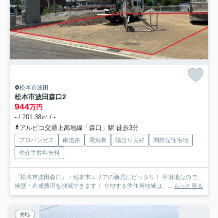
松本市波田
松本市波田森口
2
944
万円
- / 201.38㎡ / -
アルピコ交通上高地線「森口」駅 徒歩3分
プロパンガス
南道路
電気有
陽当り良好
閑静な住宅地
仲介手数料無料
「松本市波田森口」：松本市エリアの新居にピッタリ！ 平坦地なので、
擁壁・造成費用を削減できます！ 立地する準住居地域は、...
もっと見る
売地