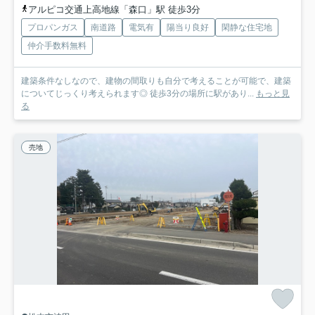
アルピコ交通上高地線「森口」駅 徒歩3分
プロパンガス
南道路
電気有
陽当り良好
閑静な住宅地
仲介手数料無料
建築条件なしなので、建物の間取りも自分で考えることが可能で、建築
についてじっくり考えられます◎ 徒歩3分の場所に駅があり...
もっと見
る
売地