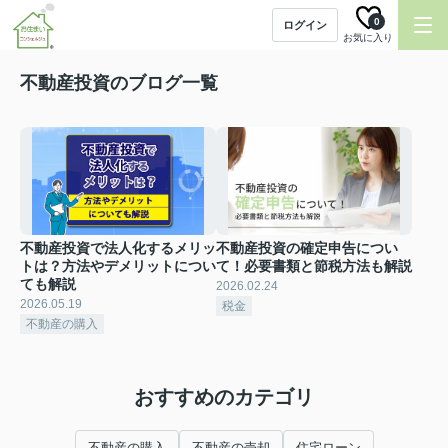
0
ログイン
お気に入り
不動産投資のブログ一覧
不動産投資で法人化するメリッ
不動産投資の確定申告につい
トは？方法やデメリットについ
て！必要書類と節税方法も解説
ても解説
2026.02.24
2026.05.19
税金
不動産の購入
おすすめのカテゴリ
不動産の購入
不動産の売却
住宅ローン