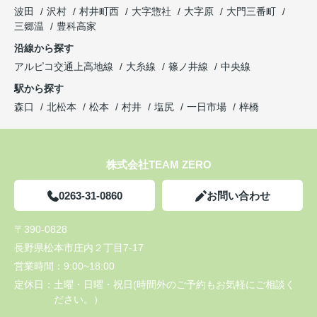
波田
沢村
村井町西
大字惣社
大字原
大門三番町
三郷温
豊科高家
沿線から探す
アルピコ交通上高地線
大糸線
篠ノ井線
中央線
駅から探す
森口
北松本
松本
村井
塩尻
一日市場
梓橋
株式会社TEAM ZERO
0263-31-0860
お問い合わせ
〒390-0828
長野県松本市庄内２丁目7-17
営業時間：
9:00~18:00
定休日：
土曜・日曜・祝日(時間外のご予約もお気軽にご相談く
ださい。）