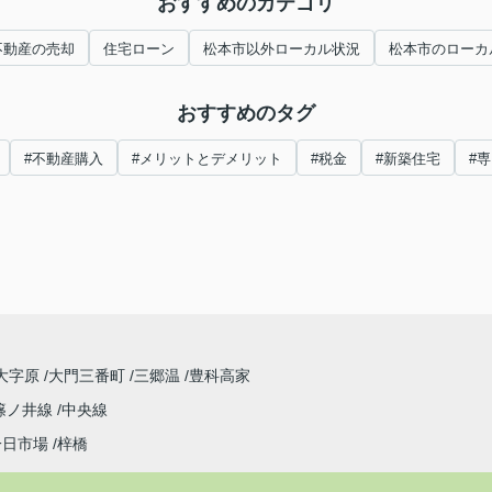
おすすめのカテゴリ
不動産の売却
住宅ローン
松本市以外ローカル状況
松本市のローカ
おすすめのタグ
#不動産購入
#メリットとデメリット
#税金
#新築住宅
#
大字原
大門三番町
三郷温
豊科高家
篠ノ井線
中央線
一日市場
梓橋