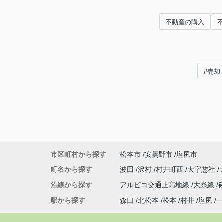
不動産の購入
#売却
市区町村から探す
松本市
安曇野市
塩尻市
町名から探す
波田
沢村
村井町西
大字惣社
沿線から探す
アルピコ交通上高地線
大糸線
駅から探す
森口
北松本
松本
村井
塩尻