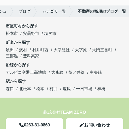
ジュ
ブログ
カテゴリ一覧
不動産の売却のブログ一覧
市区町村から探す
松本市
安曇野市
塩尻市
町名から探す
波田
沢村
村井町西
大字惣社
大字原
大門三番町
三郷温
豊科高家
沿線から探す
アルピコ交通上高地線
大糸線
篠ノ井線
中央線
駅から探す
森口
北松本
松本
村井
塩尻
一日市場
梓橋
株式会社TEAM ZERO
0263-31-0860
お問い合わせ