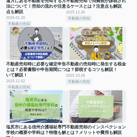
遠方にある不動産を売却する方
不動産売却で消費税が課税され
法について！売却の流れや注意
るケースとは？注意点も解説
点も解説
2025.12.30
2026.01.20
不動産の売却
不動産の売却
不動産売却時に必要な確定申告
不動産の売却時に発生する税金
とは？必要書類や申告期間につ
は？節税するコツも解説！
いて解説！
2025.10.28
2025.12.02
不動産の売却
不動産の売却
塩尻市にある信州介護福祉専門
不動産売却のインスペクション
学校の概要や学科は？特徴も解
とは？メリットや費用も解説