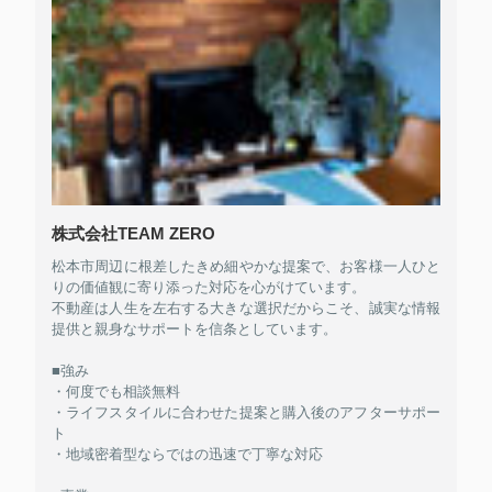
株式会社TEAM ZERO
松本市周辺に根差したきめ細やかな提案で、お客様一人ひと
りの価値観に寄り添った対応を心がけています。
不動産は人生を左右する大きな選択だからこそ、誠実な情報
提供と親身なサポートを信条としています。
■強み
・何度でも相談無料
・ライフスタイルに合わせた提案と購入後のアフターサポー
ト
・地域密着型ならではの迅速で丁寧な対応