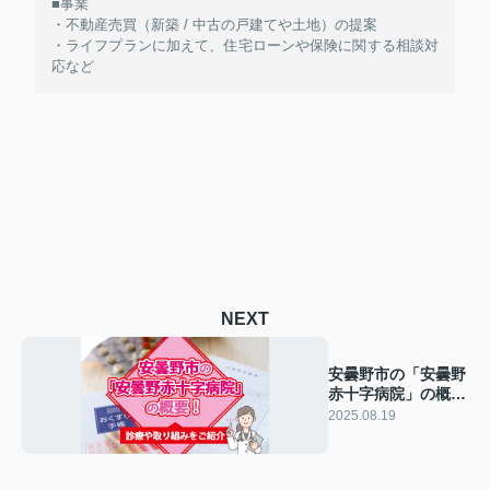
■事業
・不動産売買（新築 / 中古の戸建てや土地）の提案
・ライフプランに加えて、住宅ローンや保険に関する相談対
応など
NEXT
安曇野市の「安曇野
赤十字病院」の概
要！診療や取り組み
2025.08.19
をご紹介