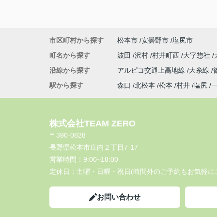
市区町村から探す
松本市
安曇野市
塩尻市
町名から探す
波田
沢村
村井町西
大字惣社
沿線から探す
アルピコ交通上高地線
大糸線
駅から探す
森口
北松本
松本
村井
塩尻
株式会社TEAM ZERO
〒390-0828
長野県松本市庄内２丁目7-17
営業時間：
9:00~18:00
定休日：
土曜・日曜・祝日(時間外のご予約もお気軽に
お問い合わせ