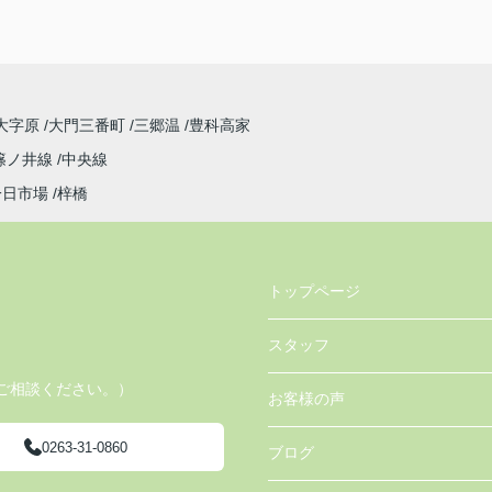
大字原
大門三番町
三郷温
豊科高家
篠ノ井線
中央線
一日市場
梓橋
トップページ
スタッフ
ご相談ください。）
お客様の声
0263-31-0860
ブログ