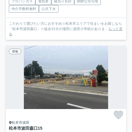
プロパンガス
電気有
陽当り良好
閑静な住宅地
仲介手数料無料
公共下水
こだわりで選びたい方におすすめ☆松本市エリアで住まいをお探しなら
「松本市波田森口」☆徒歩31分の場所に波田小学校がありま...
もっと見
る
売地
松本市波田
松本市波田森口
15