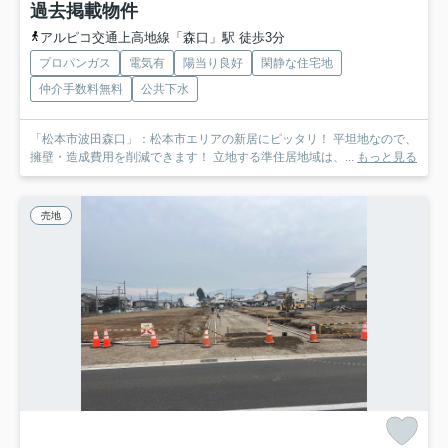
過去掲載物件
アルピコ交通上高地線「森口」駅 徒歩3分
プロパンガス
電気有
陽当り良好
閑静な住宅地
仲介手数料無料
公共下水
「松本市波田森口」：松本市エリアの新居にピッタリ！ 平坦地なので、
擁壁・造成費用を削減できます！ 立地する準住居地域は、...
もっと見る
売地