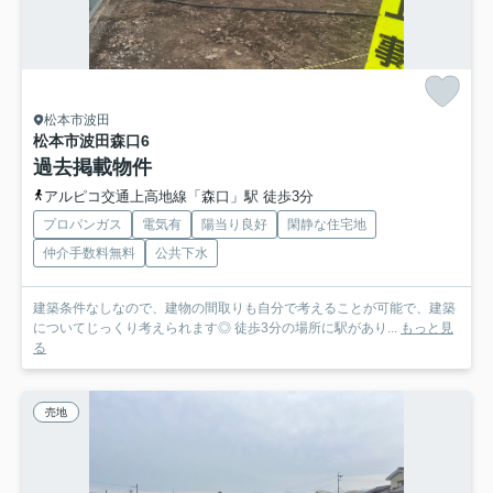
松本市波田
松本市波田森口
6
過去掲載物件
アルピコ交通上高地線「森口」駅 徒歩3分
プロパンガス
電気有
陽当り良好
閑静な住宅地
仲介手数料無料
公共下水
建築条件なしなので、建物の間取りも自分で考えることが可能で、建築
についてじっくり考えられます◎ 徒歩3分の場所に駅があり...
もっと見
る
売地