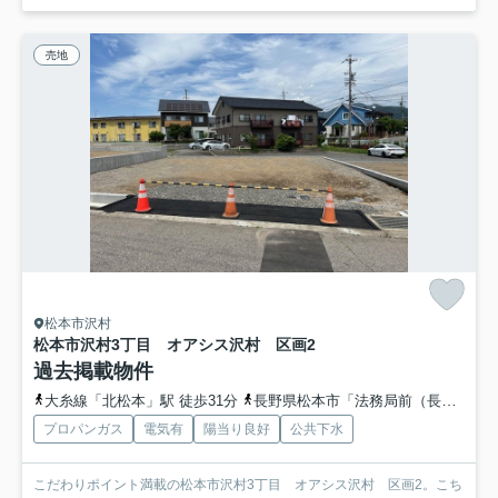
売地
松本市沢村
松本市沢村3丁目 オアシス沢村 区画2
過去掲載物件
大糸線「北松本」駅 徒歩31分
長野県松本市「法務局前（長野県）」バス停下車 徒歩2分
プロパンガス
電気有
陽当り良好
公共下水
こだわりポイント満載の松本市沢村3丁目 オアシス沢村 区画2。こち