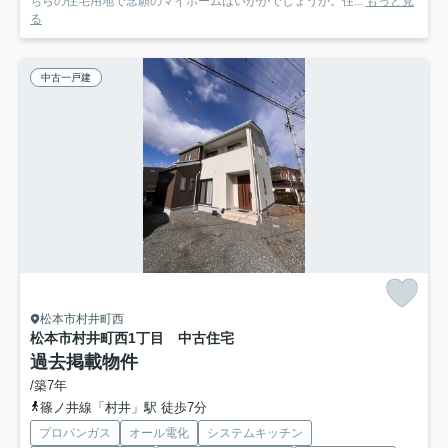
ちらの住宅用地で念願のマイホームはいかがでしょうか。住...
もっと見
る
中古一戸建
松本市村井町西
松本市村井町西1丁目 中古住宅
過去掲載物件
/築7年
篠ノ井線「村井」駅 徒歩7分
プロパンガス
オール電化
システムキッチン