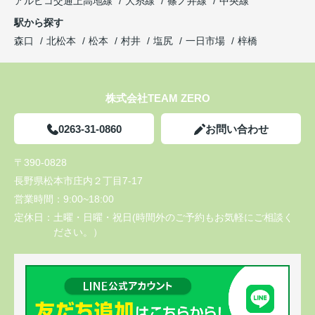
アルピコ交通上高地線
大糸線
篠ノ井線
中央線
駅から探す
森口
北松本
松本
村井
塩尻
一日市場
梓橋
株式会社TEAM ZERO
0263-31-0860
お問い合わせ
〒390-0828
長野県松本市庄内２丁目7-17
営業時間：
9:00~18:00
定休日：
土曜・日曜・祝日(時間外のご予約もお気軽にご相談く
ださい。）