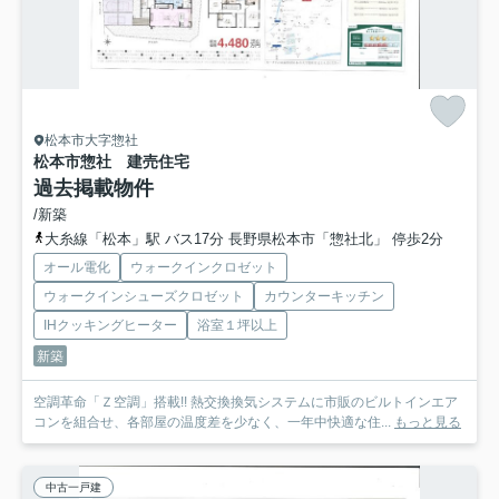
松本市大字惣社
松本市惣社 建売住宅
過去掲載物件
/新築
大糸線「松本」駅 バス17分 長野県松本市「惣社北」 停歩2分
オール電化
ウォークインクロゼット
ウォークインシューズクロゼット
カウンターキッチン
IHクッキングヒーター
浴室１坪以上
新築
空調革命「Ｚ空調」搭載!! 熱交換換気システムに市販のビルトインエア
コンを組合せ、各部屋の温度差を少なく、一年中快適な住...
もっと見る
中古一戸建