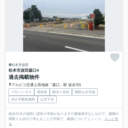
松本市波田
松本市波田森口
4
過去掲載物件
アルピコ交通上高地線「森口」駅 徒歩3分
プロパンガス
電気有
陽当り良好
閑静な住宅地
仲介手数料無料
公共下水
徒歩31分の場所に波田小学校があります◎建築条件なしなので、建物の
間取りも自分で考えることが可能で、建築についてじっくり...
もっと見
る