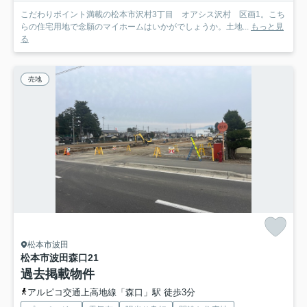
こだわりポイント満載の松本市沢村3丁目 オアシス沢村 区画1。こち
らの住宅用地で念願のマイホームはいかがでしょうか。土地...
もっと見
る
売地
松本市波田
松本市波田森口
21
過去掲載物件
アルピコ交通上高地線「森口」駅 徒歩3分