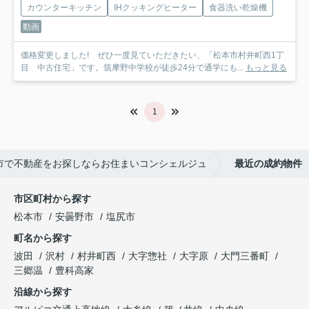
カウンターキッチン
IHクッキングヒーター
食器洗い乾燥機
動画
価格変更しました! ぜひ一度見ていただきたい、「松本市村井町西1丁
目 中古住宅」です。筑摩野中学校が徒歩24分で通学にも...
もっと見る
1
市で不動産をお探しならお住まいコンシェルジュ
最近の成約物件
市区町村から探す
松本市
安曇野市
塩尻市
町名から探す
波田
沢村
村井町西
大字惣社
大字原
大門三番町
三郷温
豊科高家
沿線から探す