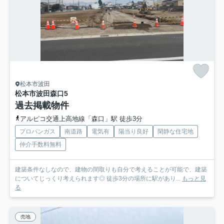
松本市波田
松本市波田森口
5
過去掲載物件
アルピコ交通上高地線「森口」駅 徒歩3分
プロパンガス
南道路
電気有
陽当り良好
閑静な住宅地
仲介手数料無料
建築条件なしなので、建物の間取りも自分で考えることが可能で、建築
についてじっくり考えられます◎ 徒歩3分の場所に駅があり...
もっと見
る
売地