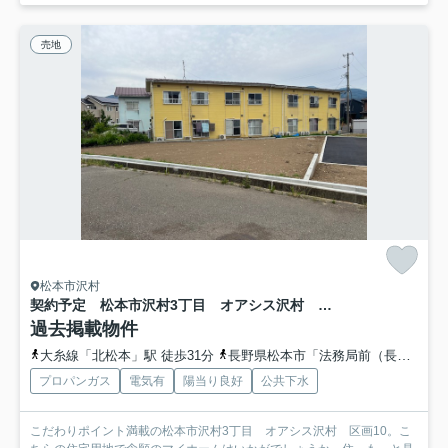
売地
松本市沢村
契約予定 松本市沢村3丁目 オアシス沢村 区画10
過去掲載物件
大糸線「北松本」駅 徒歩31分
長野県松本市「法務局前（長野県）」バス停下車 徒歩2分
プロパンガス
電気有
陽当り良好
公共下水
こだわりポイント満載の松本市沢村3丁目 オアシス沢村 区画10。こ