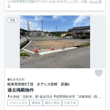
らの住宅用地で念願のマイホームはいかがでしょうか。土地...
もっと見
る
売地
松本市沢村
松本市沢村3丁目 オアシス沢村 区画1
過去掲載物件
大糸線「北松本」駅 徒歩31分
長野県松本市「法務局前（長野県）」バス停下車 徒歩2分
プロパンガス
電気有
陽当り良好
公共下水