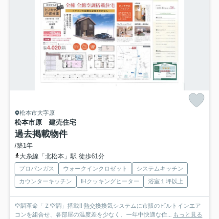
松本市大字原
松本市原 建売住宅
過去掲載物件
/築1年
大糸線「北松本」駅 徒歩61分
プロパンガス
ウォークインクロゼット
システムキッチン
カウンターキッチン
IHクッキングヒーター
浴室１坪以上
空調革命「Ｚ空調」搭載!! 熱交換換気システムに市販のビルトインエア
コンを組合せ、各部屋の温度差を少なく、一年中快適な住...
もっと見る