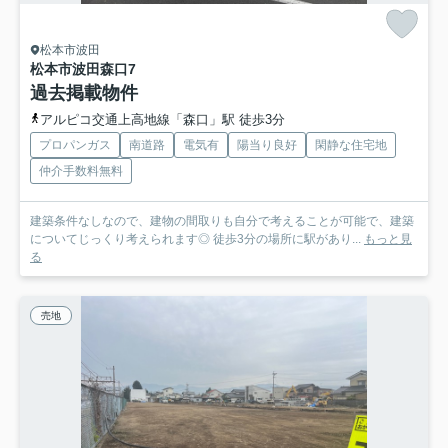
松本市波田
松本市波田森口
7
過去掲載物件
アルピコ交通上高地線「森口」駅 徒歩3分
プロパンガス
南道路
電気有
陽当り良好
閑静な住宅地
仲介手数料無料
建築条件なしなので、建物の間取りも自分で考えることが可能で、建築
についてじっくり考えられます◎ 徒歩3分の場所に駅があり...
もっと見
る
売地