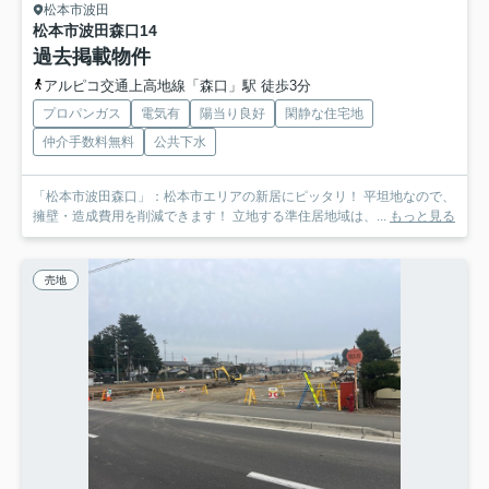
松本市波田
松本市波田森口
14
過去掲載物件
アルピコ交通上高地線「森口」駅 徒歩3分
プロパンガス
電気有
陽当り良好
閑静な住宅地
仲介手数料無料
公共下水
「松本市波田森口」：松本市エリアの新居にピッタリ！ 平坦地なので、
擁壁・造成費用を削減できます！ 立地する準住居地域は、...
もっと見る
売地