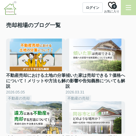
0
ログイン
お気に入り
売却相場のブログ一覧
不動産売却における土地の分筆
傾いた家は売却できる？価格へ
について！メリットや方法も解
の影響や告知義務についても解
説
説
2026.05.05
2026.03.31
不動産の売却
不動産の売却