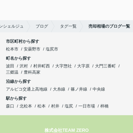
ンシェルジュ
ブログ
タグ一覧
売却相場のブログ一覧
市区町村から探す
松本市
安曇野市
塩尻市
町名から探す
波田
沢村
村井町西
大字惣社
大字原
大門三番町
三郷温
豊科高家
沿線から探す
アルピコ交通上高地線
大糸線
篠ノ井線
中央線
駅から探す
森口
北松本
松本
村井
塩尻
一日市場
梓橋
株式会社TEAM ZERO