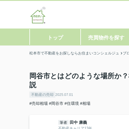
トップ
売買物件を探す
松本市で不動産をお探しならお住まいコンシェルジュ
ブ
岡谷市とはどのような場所か？
説
不動産の売却
2025.07.01
#売却相場
#岡谷市
#住環境
#相場
田中 康義
筆者
不動産キャリア13年